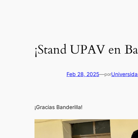
Saltar
al
contenido
¡Stand UPAV en Ban
Feb 28, 2025
—
Universid
por
¡Gracias Banderilla!